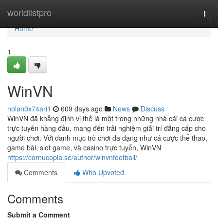
Home
worldlistpro
Togg
navi
Home
1
WinVN
nolan0x74ari1
609 days ago
News
Discuss
WinVN đã khẳng định vị thế là một trong những nhà cái cá cược
trực tuyến hàng đầu, mang đến trải nghiệm giải trí đẳng cấp cho
người chơi. Với danh mục trò chơi đa dạng như cá cược thể thao,
game bài, slot game, và casino trực tuyến, WinVN
https://cornucopia.se/author/winvnfootball/
Comments
Who Upvoted
Comments
Submit a Comment