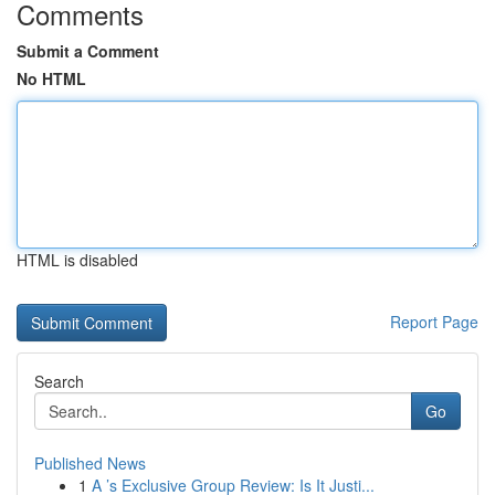
Comments
Submit a Comment
No HTML
HTML is disabled
Report Page
Search
Go
Published News
1
A ’s Exclusive Group Review: Is It Justi...