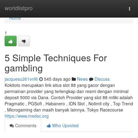
Home
worldlistpro
Togg
navi
Home
1
5 Simple Techniques For
gambling
jacquesu261vnf6
545 days ago
News
Discuss
Kokitoto merupakan link situs slot 88 yang gacor dengan
permainan provider yang terlengkap dan resmi dengan minimal
deposit 5000 via Dana. Contoh Provider yang slot 88 miliki adalah
Pragmatic , PGSoft , Habanero , IDN Slot , Nolimit city , Top Trend
, Microgaming dan masih banyak lainnya. Tokyo Racecourse
https://www.medsc.org
Comments
Who Upvoted