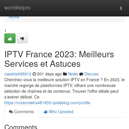
Home
worldlistpro
Togg
navi
Home
1
IPTV France 2023: Meilleurs
Services et Astuces
rsaobix698912
501 days ago
News
Discuss
Cherchez-vous la meilleure solution IPTV en France ? En 2023, le
marché regorge de plateformes IPTV, offrant une nombreuse
sélection de chaînes et de contenus. Trouver l'offre idéale peut
s'avérer délicat. Ce
https://roxannlwhv481855.qodsblog.com/profile
Comments
Who Upvoted
Comments