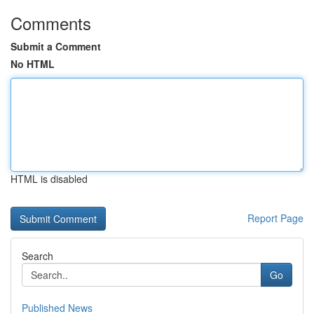
Comments
Submit a Comment
No HTML
HTML is disabled
Report Page
Search
Go
Published News