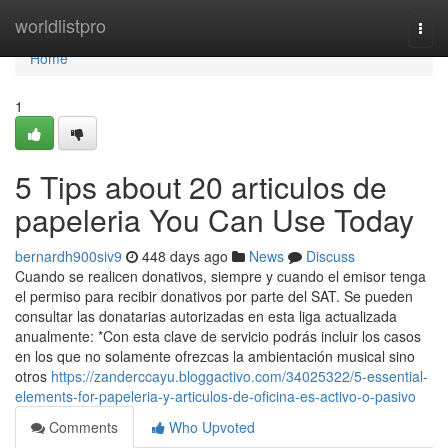
Home
worldlistpro
Togg
navi
Home
1
5 Tips about 20 articulos de
papeleria You Can Use Today
bernardh900siv9
448 days ago
News
Discuss
Cuando se realicen donativos, siempre y cuando el emisor tenga
el permiso para recibir donativos por parte del SAT. Se pueden
consultar las donatarias autorizadas en esta liga actualizada
anualmente: *Con esta clave de servicio podrás incluir los casos
en los que no solamente ofrezcas la ambientación musical sino
otros
https://zanderccayu.bloggactivo.com/34025322/5-essential-
elements-for-papeleria-y-articulos-de-oficina-es-activo-o-pasivo
Comments
Who Upvoted