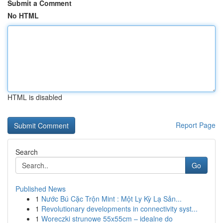
Submit a Comment
No HTML
HTML is disabled
Report Page
Search
Go
Published News
1
Nước Bú Cặc Trộn Mint : Một Ly Kỳ Lạ Sản...
1
Revolutionary developments in connectivity syst...
1
Woreczki strunowe 55x55cm – idealne do