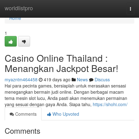
Home
worldlistpro
Togg
navi
Home
1
Casino Online Thailand :
Menangkan Jackpot Besar!
myazntm464458
419 days ago
News
Discuss
Hai para pecinta games, bersiaplah untuk merasakan sensasi
menegangkan bermain judi online. Dengan berbagai macam
tema mesin slot lucu, Anda pasti akan menemukan permainan
yang sesuai dengan gaya Anda. Siapa tahu,
https://shohi.com/
Comments
Who Upvoted
Comments