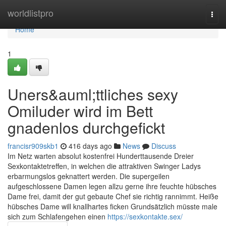
Home
worldlistpro
Togg
navi
Home
1
Uners&auml;ttliches sexy
Omiluder wird im Bett
gnadenlos durchgefickt
francisr909skb1
416 days ago
News
Discuss
Im Netz warten absolut kostenfrei Hunderttausende Dreier
Sexkontaktetreffen, in welchen die attraktiven Swinger Ladys
erbarmungslos geknattert werden. Die supergeilen
aufgeschlossene Damen legen allzu gerne ihre feuchte hübsches
Dame frei, damit der gut gebaute Chef sie richtig rannimmt. Heiße
hübsches Dame will knallhartes ficken Grundsätzlich müsste male
sich zum Schlafengehen einen
https://sexkontakte.sex/