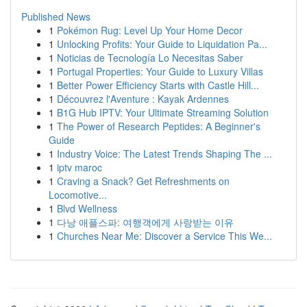
Published News
1
Pokémon Rug: Level Up Your Home Decor
1
Unlocking Profits: Your Guide to Liquidation Pa...
1
Noticias de Tecnología Lo Necesitas Saber
1
Portugal Properties: Your Guide to Luxury Villas
1
Better Power Efficiency Starts with Castle Hill...
1
Découvrez l'Aventure : Kayak Ardennes
1
B1G Hub IPTV: Your Ultimate Streaming Solution
1
The Power of Research Peptides: A Beginner's
Guide
1
Industry Voice: The Latest Trends Shaping The ...
1
iptv maroc
1
Craving a Snack? Get Refreshments on
Locomotive...
1
Blvd Wellness
1
다낭 애플스파: 여행객에게 사랑받는 이유
1
Churches Near Me: Discover a Service This We...