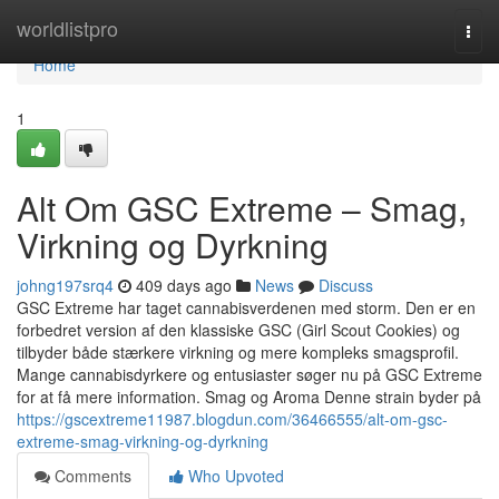
Home
worldlistpro
Togg
navi
Home
1
Alt Om GSC Extreme – Smag,
Virkning og Dyrkning
johng197srq4
409 days ago
News
Discuss
GSC Extreme har taget cannabisverdenen med storm. Den er en
forbedret version af den klassiske GSC (Girl Scout Cookies) og
tilbyder både stærkere virkning og mere kompleks smagsprofil.
Mange cannabisdyrkere og entusiaster søger nu på GSC Extreme
for at få mere information. Smag og Aroma Denne strain byder på
https://gscextreme11987.blogdun.com/36466555/alt-om-gsc-
extreme-smag-virkning-og-dyrkning
Comments
Who Upvoted