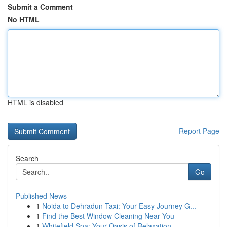
Submit a Comment
No HTML
HTML is disabled
Report Page
Search
Go
Published News
1
Noida to Dehradun Taxi: Your Easy Journey G...
1
Find the Best Window Cleaning Near You
1
Whitefield Spa: Your Oasis of Relaxation