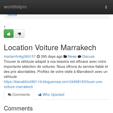
Home
worldlistpro
Togg
navi
Home
1
Location Voiture Marrakech
mariamhnkg369157
395 days ago
News
Discuss
Trouver la véhicule adapté à vos besoins est efficace avec notre
importante sélection de voitures. Nous offrons du service fiable et
des prix abordables. Profitez de votre visite à Marrakech avec un
véhicule
https://kianabfzc080116.bloguerosa.com/34998163/louer-une-
voiture-marrakech
Comments
Who Upvoted
Comments