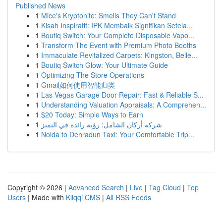
Published News
1
Mice's Kryptonite: Smells They Can't Stand
1
Kisah Inspiratif: IPK Membaik Signifikan Setela...
1
Boutiq Switch: Your Complete Disposable Vapo...
1
Transform The Event with Premium Photo Booths
1
Immaculate Revitalized Carpets: Kingston, Belle...
1
Boutiq Switch Glow: Your Ultimate Guide
1
Optimizing The Store Operations
1
Gmail如何使用智能归类
1
Las Vegas Garage Door Repair: Fast & Reliable S...
1
Understanding Valuation Appraisals: A Comprehen...
1
$20 Today: Simple Ways to Earn
1
شركة أركان الشامل: رؤية رائدة في التميز
1
Noida to Dehradun Taxi: Your Comfortable Trip...
Copyright © 2026 |
Advanced Search
|
Live
|
Tag Cloud
|
Top
Users
| Made with
Kliqqi CMS
|
All RSS Feeds