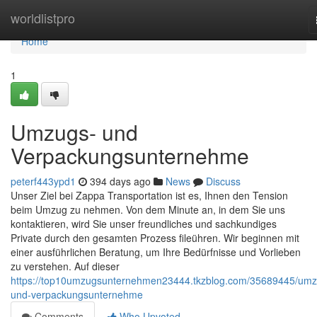
Home
worldlistpro
Home
1
Umzugs- und
Verpackungsunternehme
peterf443ypd1
394 days ago
News
Discuss
Unser Ziel bei Zappa Transportation ist es, Ihnen den Tension
beim Umzug zu nehmen. Von dem Minute an, in dem Sie uns
kontaktieren, wird Sie unser freundliches und sachkundiges
Private durch den gesamten Prozess fileühren. Wir beginnen mit
einer ausführlichen Beratung, um Ihre Bedürfnisse und Vorlieben
zu verstehen. Auf dieser
https://top10umzugsunternehmen23444.tkzblog.com/35689445/umz
und-verpackungsunternehme
Comments
Who Upvoted