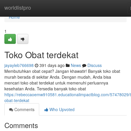
Home
worldlistpro
Home
1
Toko Obat terdekat
jayayleb766698
391 days ago
News
Discuss
Membutuhkan obat cepat? Jangan khawatir! Banyak toko obat
murah berada di sekitar Anda. Dengan mudah, Anda bisa
mencari toko obat terdekat untuk memenuhi perluannya
kesehatan Anda. Tersedia banyak toko obat
https://rebeccaoemw910581.educationalimpactblog.com/57478029/
obat-terdekat
Comments
Who Upvoted
Comments