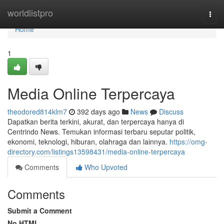
Home
worldlistpro
Togg
navi
Home
1
Media Online Terpercaya
theodored814klm7
392 days ago
News
Discuss
Dapatkan berita terkini, akurat, dan terpercaya hanya di
Centrindo News. Temukan informasi terbaru seputar politik,
ekonomi, teknologi, hiburan, olahraga dan lainnya.
https://omg-
directory.com/listings13598431/media-online-terpercaya
Comments
Who Upvoted
Comments
Submit a Comment
No HTML