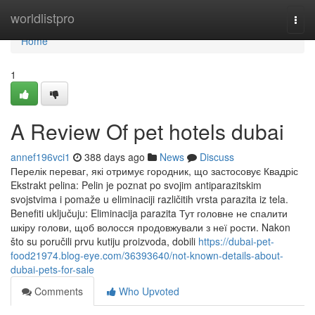
Home
worldlistpro
Togg
navi
Home
1
A Review Of pet hotels dubai
annef196vci1
388 days ago
News
Discuss
Перелік переваг, які отримує городник, що застосовує Квадріс
Ekstrakt pelina: Pelin je poznat po svojim antiparazitskim
svojstvima i pomaže u eliminaciji različitih vrsta parazita iz tela.
Benefiti uključuju: Eliminacija parazita Тут головне не спалити
шкіру голови, щоб волосся продовжували з неї рости. Nakon
što su poručili prvu kutiju proizvoda, dobili
https://dubai-pet-
food21974.blog-eye.com/36393640/not-known-details-about-
dubai-pets-for-sale
Comments
Who Upvoted