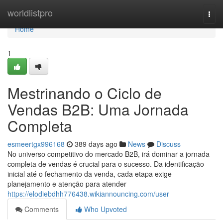
Home
worldlistpro
Togg
navi
Home
1
Mestrinando o Ciclo de
Vendas B2B: Uma Jornada
Completa
esmeertgx996168
389 days ago
News
Discuss
No universo competitivo do mercado B2B, irá dominar a jornada
completa de vendas é crucial para o sucesso. Da identificação
inicial até o fechamento da venda, cada etapa exige
planejamento e atenção para atender
https://elodiebdhh776438.wikiannouncing.com/user
Comments
Who Upvoted