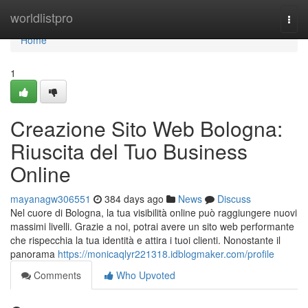
Home
worldlistpro
Togg
navi
Home
1
Creazione Sito Web Bologna:
Riuscita del Tuo Business
Online
mayanagw306551
384 days ago
News
Discuss
Nel cuore di Bologna, la tua visibilità online può raggiungere nuovi
massimi livelli. Grazie a noi, potrai avere un sito web performante
che rispecchia la tua identità e attira i tuoi clienti. Nonostante il
panorama
https://monicaqlyr221318.idblogmaker.com/profile
Comments
Who Upvoted