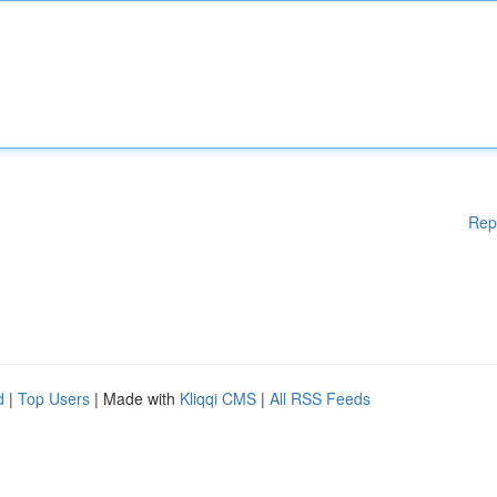
Rep
d
|
Top Users
| Made with
Kliqqi CMS
|
All RSS Feeds