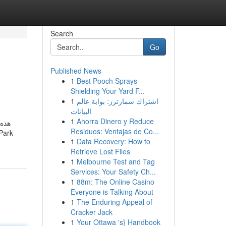
Search
Go
Published News
1
Best Pooch Sprays
Shielding Your Yard F...
1
اشتراك سمارترز: بوابة عالم
البيانات
1
Ahorra Dinero y Reduce
هذه 
Residuos: Ventajas de Co...
1
Data Recovery: How to
Retrieve Lost Files
1
Melbourne Test and Tag
Services: Your Safety Ch...
1
88m: The Online Casino
Everyone is Talking About
1
The Enduring Appeal of
Cracker Jack
1
Your Ottawa 's} Handbook