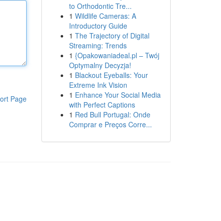
to Orthodontic Tre...
1
Wildlife Cameras: A
Introductory Guide
1
The Trajectory of Digital
Streaming: Trends
1
{Opakowaniadeal.pl – Twój
Optymalny Decyzja!
1
Blackout Eyeballs: Your
Extreme Ink Vision
1
Enhance Your Social Media
ort Page
with Perfect Captions
1
Red Bull Portugal: Onde
Comprar e Preços Corre...