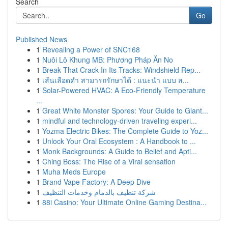
Search
Go
Published News
1
Revealing a Power of SNC168
1
Nuôi Lô Khung MB: Phương Pháp Ăn No
1
Break That Crack In Its Tracks: Windshield Rep...
1
เส้นเลือดดำ สามารถรักษาได้ : แนะนำ แบบ ส...
1
Solar-Powered HVAC: A Eco-Friendly Temperature
...
1
Great White Monster Spores: Your Guide to Giant...
1
mindful and technology-driven traveling experi...
1
Yozma Electric Bikes: The Complete Guide to Yoz...
1
Unlock Your Oral Ecosystem : A Handbook to ...
1
Monk Backgrounds: A Guide to Belief and Apti...
1
Ching Boss: The Rise of a Viral sensation
1
Muha Meds Europe
1
Brand Vape Factory: A Deep Dive
1
شركة تنظيف بالدمام وخدمات التنظيف
1
88i Casino: Your Ultimate Online Gaming Destina...