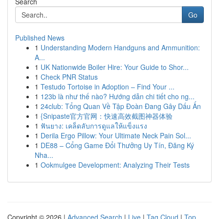
Search
Go
Published News
1
Understanding Modern Handguns and Ammunition:
A...
1
UK Nationwide Boiler Hire: Your Guide to Shor...
1
Check PNR Status
1
Testudo Tortoise in Adoption – Find Your ...
1
123b là như thế nào? Hướng dẫn chi tiết cho ng...
1
24club: Tổng Quan Về Tập Đoàn Đang Gây Dấu Ấn
1
{Snipaste官方官网：快速高效截图神器体验
1
ฟันยาง: เคล็ดลับการดูแลให้แข็งแรง
1
Derila Ergo Pillow: Your Ultimate Neck Pain Sol...
1
DE88 – Cổng Game Đổi Thưởng Uy Tín, Đăng Ký
Nha...
1
Ookmulgee Development: Analyzing Their Tests
Copyright © 2026 |
Advanced Search
|
Live
|
Tag Cloud
|
Top