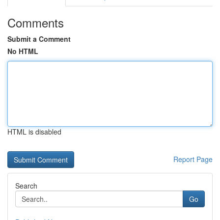
Comments
Submit a Comment
No HTML
HTML is disabled
Report Page
Search
Go