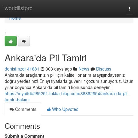
Home
worldlistpro
Togg
navi
Home
1
Ankara'da Pil Tamiri
denisfmzq141881
363 days ago
News
Discuss
Ankara'da araçlarınızın pili için kaliteli onarım arayışındaysanız
doğru yerdesiniz! En iyi fiyatlarla güvenilir çözüm sunuyoruz. Uzun
yıllar boyunca Ankara'da pil tamiri konusunda deneyimli
https://myaifdb285251.tokka-blog.com/36862654/ankara-da-pil-
tamiri-bakımı
Comments
Who Upvoted
Comments
Submit a Comment