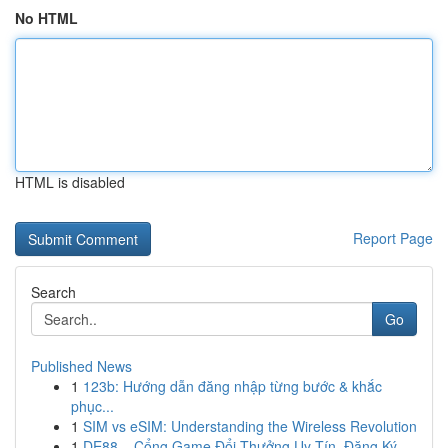
No HTML
HTML is disabled
Report Page
Search
Go
Published News
1
123b: Hướng dẫn đăng nhập từng bước & khắc
phục...
1
SIM vs eSIM: Understanding the Wireless Revolution
1
DE88 – Cổng Game Đổi Thưởng Uy Tín, Đăng Ký