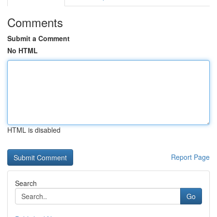
Comments
Submit a Comment
No HTML
HTML is disabled
Report Page
Search
Go