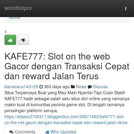
Home
worldlistpro
Togg
navi
Home
1
KAFE777: Slot on the web
Gacor dengan Transaksi Cepat
dan reward Jalan Terus
kianacaca143129
363 days ago
News
Discuss
Situs Terpercaya Buat yang Mau Main Nyantai Tapi Cuan Stabil
KAFE777 hadir sebagai salah satu situs slot online yang namanya
makin kuat di komunitas pecinta game slot. Di tengah ramainya
persaingan platform serupa,
https://ellaezuf706317.bloggactivo.com/35871462/kafe777-slot-
on-the-net-gacor-dengan-transaksi-cepat-dan-reward-jalan-terus
Comments
Who Upvoted