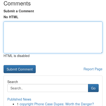
Comments
Submit a Comment
No HTML
HTML is disabled
Report Page
Search
Go
Published News
1
copyright Phone Case Dupes: Worth the Danger?