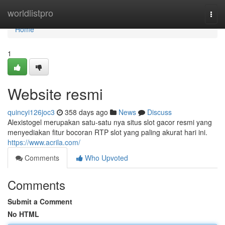
Home
worldlistpro
Togg
navi
Home
1
Website resmi
quincyi126joc3
358 days ago
News
Discuss
Alexistogel merupakan satu-satu nya situs slot gacor resmi yang
menyediakan fitur bocoran RTP slot yang paling akurat hari ini.
https://www.acrila.com/
Comments
Who Upvoted
Comments
Submit a Comment
No HTML