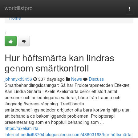
Home
worldlistpro
Togg
navi
Home
1
Hur höftsmärta kan lindras
genom smärtkontroll
johnnyxd3456
337 days ago
News
Discuss
Smärtbehandlingslösningar: Så här Proloterapimetoden Effektivt
Kan Lindra Smärta i Axeln Axelsmärta berör ett stort antal
personer och anledningarna varierar, både från trauma och
långvarig överansträngning. Traditionella
smärtbehandlingsmetoder erbjuder ofta bara kortvarig hjälp utan
att behandla de bakomliggande problemen. Prolopterapi
presenterar sig som en hoppfull behandling som ...
https://axelsm-rta-
internetmedici93704.blogoscience.com/43603168/hur-höftsmärta-