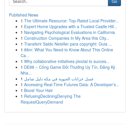
Go
Published News
1
The Ultimate Resource: Top-Rated Local Provider...
1
Expert Home Upgrades with a Trusted Castle Hill...
1
Navigating Psychological Evaluations in California
1
Construction Companies In My Area this City...
1
Transferir Saldo Neteller para copyright: Guia ...
1
88m: What You Need to Know About This Online
Ca...
1
Why collaborative initiatives pivotal to succes...
1
DE88 – Cổng Game Đổi Thưởng Uy Tín, Đăng Ký
Nha...
1
غسل خزانات الحيوية في مكة دليل شامل
1
Accessing Real-Time Futures Data: A Developer's...
1
Boost Your Hair
1
RefusingDecliningDenying The
RequestQueryDemand