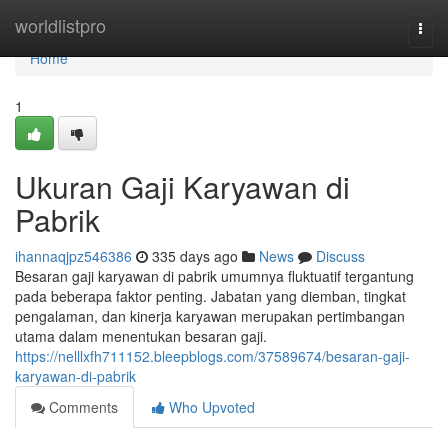
Home
worldlistpro
Togg
navi
Home
1
Ukuran Gaji Karyawan di
Pabrik
ihannaqjpz546386
335 days ago
News
Discuss
Besaran gaji karyawan di pabrik umumnya fluktuatif tergantung
pada beberapa faktor penting. Jabatan yang diemban, tingkat
pengalaman, dan kinerja karyawan merupakan pertimbangan
utama dalam menentukan besaran gaji.
https://nelllxfh711152.bleepblogs.com/37589674/besaran-gaji-
karyawan-di-pabrik
Comments
Who Upvoted