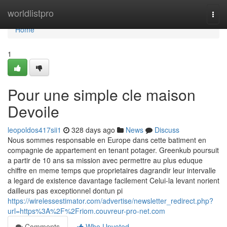
Home
worldlistpro
Togg
navi
Home
1
Pour une simple cle maison
Devoile
leopoldos417sii1
328 days ago
News
Discuss
Nous sommes responsable en Europe dans cette batiment en
compagnie de appartement en tenant potager. Greenkub poursuit
a partir de 10 ans sa mission avec permettre au plus eduque
chiffre en meme temps que proprietaires dagrandir leur intervalle
a legard de existence davantage facilement Celui-la levant norient
dailleurs pas exceptionnel dontun pi
https://wirelessestimator.com/advertise/newsletter_redirect.php?
url=https%3A%2F%2Friom.couvreur-pro-net.com
Comments
Who Upvoted