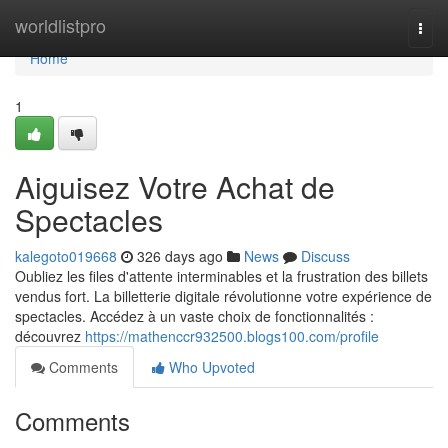
Home
worldlistpro
Togg
navi
Home
1
Aiguisez Votre Achat de
Spectacles
kalegoto019668
326 days ago
News
Discuss
Oubliez les files d'attente interminables et la frustration des billets
vendus fort. La billetterie digitale révolutionne votre expérience de
spectacles. Accédez à un vaste choix de fonctionnalités :
découvrez
https://mathenccr932500.blogs100.com/profile
Comments
Who Upvoted
Comments