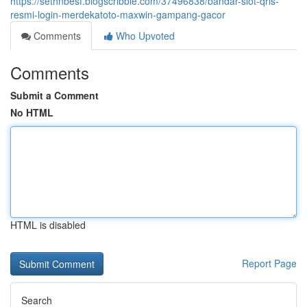
https://sethnbesf.blogscribble.com/37496838/bandar-slot-qris-
resmi-login-merdekatoto-maxwin-gampang-gacor
Comments
Who Upvoted
Comments
Submit a Comment
No HTML
HTML is disabled
Report Page
Search