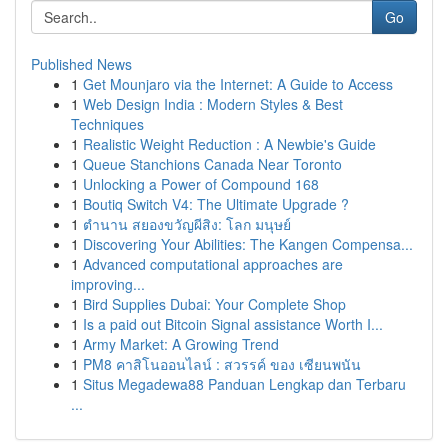
Go
Published News
1
Get Mounjaro via the Internet: A Guide to Access
1
Web Design India : Modern Styles & Best
Techniques
1
Realistic Weight Reduction : A Newbie's Guide
1
Queue Stanchions Canada Near Toronto
1
Unlocking a Power of Compound 168
1
Boutiq Switch V4: The Ultimate Upgrade ?
1
ตำนาน สยองขวัญผีสิง: โลก มนุษย์
1
Discovering Your Abilities: The Kangen Compensa...
1
Advanced computational approaches are
improving...
1
Bird Supplies Dubai: Your Complete Shop
1
Is a paid out Bitcoin Signal assistance Worth I...
1
Army Market: A Growing Trend
1
PM8 คาสิโนออนไลน์ : สวรรค์ ของ เซียนพนัน
1
Situs Megadewa88 Panduan Lengkap dan Terbaru
...