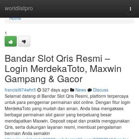
Home
worldlistpro
Togg
navi
Home
1
Bandar Slot Qris Resmi –
Login MerdekaToto, Maxwin
Gampang & Gacor
francist874whr5
327 days ago
News
Discuss
Selamat datang di Bandar Slot Qris Resmi, platform terpercaya
untuk para penggemar permainan slot online. Dengan fitur login
MerdekaToto yang mudah dan aman, Anda bisa mengakses
berbagai permainan slot gacor yang berpeluang besar
mendapatkan Maxwin. Deposit cepat dan praktis menggunakan
Qris, serta dukungan layanan resmi, membuat pengalaman
bermain Anda semakin