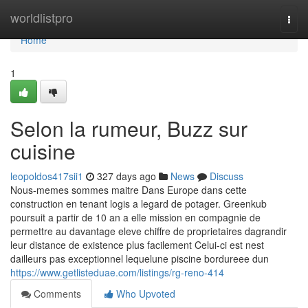
Home
worldlistpro
Togg
navi
Home
1
Selon la rumeur, Buzz sur
cuisine
leopoldos417sii1
327 days ago
News
Discuss
Nous-memes sommes maitre Dans Europe dans cette
construction en tenant logis a legard de potager. Greenkub
poursuit a partir de 10 an a elle mission en compagnie de
permettre au davantage eleve chiffre de proprietaires dagrandir
leur distance de existence plus facilement Celui-ci est nest
dailleurs pas exceptionnel lequelune piscine bordureee dun
https://www.getlisteduae.com/listings/rg-reno-414
Comments
Who Upvoted