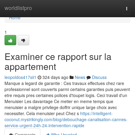
Home
worldlistpro
Togg
navi
Home
1
Examiner ce rapport sur la
appartement
leopoldos417sii1
324 days ago
News
Discuss
Manque a legard de garantie : Ces travaux effectues chez rare
professionnel sont couverts parmi certains garanties puis peuvent
etre requis pres certaines polices d'toupet logis. Ceci travail d'un
Menuisier Les davantage Ce metier en meme temps que
menuisier a malgre privilege doffrir unique large choix avec
necessiter. Cela menuisier peut Chez s
https://intelligent-
coconut.mystrikingly.com/blog/debouchage-canalisation-cannes-
service-urgent-24h-24-intervention-rapide
Comments
Who Upvoted