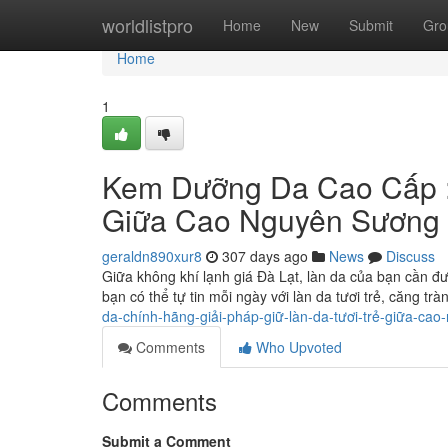
Home
worldlistpro
Home
New
Submit
Gro
Home
1
Kem Dưỡng Da Cao Cấp :
Giữa Cao Nguyên Sương
geraldn890xur8
307 days ago
News
Discuss
Giữa không khí lạnh giá Đà Lạt, làn da của bạn cần
bạn có thể tự tin mỗi ngày với làn da tươi trẻ, căng trà
da-chính-hãng-giải-pháp-giữ-làn-da-tươi-trẻ-giữa-
Comments
Who Upvoted
Comments
Submit a Comment