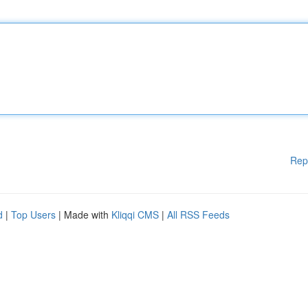
Rep
d
|
Top Users
| Made with
Kliqqi CMS
|
All RSS Feeds