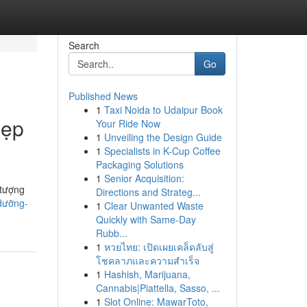
Search
Go
Published News
1
Taxi Noida to Udaipur Book
Đẹp
Your Ride Now
1
Unveiling the Design Guide
1
Specialists in K-Cup Coffee
Packaging Solutions
1
Senior Acquisition:
 tượng
Directions and Strateg...
-dưỡng-
1
Clear Unwanted Waste
Quickly with Same-Day
Rubb...
1
หวยไทย: เปิดเผยเคล็ดลับสู่
โชคลาภและความสำเร็จ
1
Hashish, Marijuana,
Cannabis|Piattella, Sasso, ...
1
Slot Online: MawarToto,