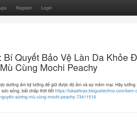
ups
Register
Login
 Bí Quyết Bảo Vệ Làn Da Khỏe 
 Mù Cùng Mochi Peachy
 được dưỡng ẩm kỹ lưỡng để giữ được độ ẩm và sự mềm mại. Hãy tưởng
n sức sống, bất chấp thời tiết
https://lukasttcax.bloguetechno.com/kem
cao-nguyên-sương-mù-cùng-mochi-peachy-73411516