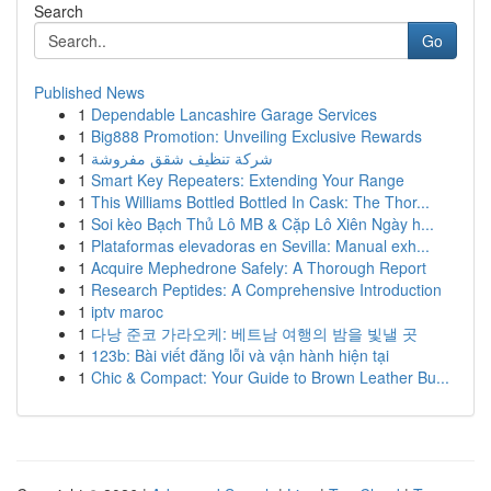
Search
Go
Published News
1
Dependable Lancashire Garage Services
1
Big888 Promotion: Unveiling Exclusive Rewards
1
شركة تنظيف شقق مفروشة
1
Smart Key Repeaters: Extending Your Range
1
This Williams Bottled Bottled In Cask: The Thor...
1
Soi kèo Bạch Thủ Lô MB & Cặp Lô Xiên Ngày h...
1
Plataformas elevadoras en Sevilla: Manual exh...
1
Acquire Mephedrone Safely: A Thorough Report
1
Research Peptides: A Comprehensive Introduction
1
iptv maroc
1
다낭 준코 가라오케: 베트남 여행의 밤을 빛낼 곳
1
123b: Bài viết đăng lỗi và vận hành hiện tại
1
Chic & Compact: Your Guide to Brown Leather Bu...