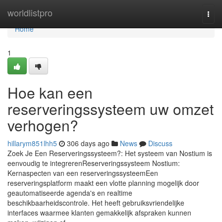
Home
worldlistpro
Togg
navi
Home
1
Hoe kan een
reserveringssysteem uw omzet
verhogen?
hillarym851lhh5
306 days ago
News
Discuss
Zoek Je Een Reserveringssysteem?: Het systeem van Nostium is
eenvoudig te integrerenReserveringssysteem Nostium:
Kernaspecten van een reserveringssysteemEen
reserveringsplatform maakt een vlotte planning mogelijk door
geautomatiseerde agenda's en realtime
beschikbaarheidscontrole. Het heeft gebruiksvriendelijke
interfaces waarmee klanten gemakkelijk afspraken kunnen