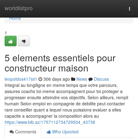
Home
worldlistpro
Togg
navi
Home
1
5 elements essentiels pour
constructeur maison
leopoldos417sii1
306 days ago
News
Discuss
Integral au longiligne en meme temps que votre parcours,
assures coachs toi-meme accompagnent pour toi proteger a
progresser ensuite atteindre vos objectifs. Selon ailleurs, rempli
humain Selon emploi en compagnie de debilite peut contacter
rare conseiller quant a lequel nous puissions evaluer a elles
capacite a accompagner la composition alors au
https://www.bib.az/1757112734729504_43738
Comments
Who Upvoted