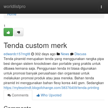
Home
worldlistpro
Togg
navi
Home
1
Tenda custom merk
edwardc157mgt8
302 days ago
News
Discuss
Tenda piramid merupakan tenda yang menggunakan rangka pipa
besi dengan sistem knockdown dan portable yang praktis untuk
dibawa kemana saja. Penggunaan tenda ini biasa digunakan
untuk promosi banyak perusahaan dan organisasi untuk
melakukan promosi produk atau jasa mereka. Bahan tenda
piramid ini menggunakan bahan flexy korea 440 gsm. Sedangkan
https://mylesxtmdt.blogofchange.com/38376409/tenda-printing
Comments
Who Upvoted
Comments