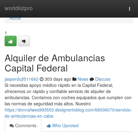
Home
worldlistpro
Togg
navi
Home
1
Alquiler de Ambulancias
Capital Federal
jasperdujf511662
303 days ago
News
Discuss
Si necesitas apoyo médico rápido en la Capital Federal,
ofrecemos un rápido y confiable servicio de alquiler de
ambulancias. Contamos con coches equipados que cumplen con
las normas de seguridad más altos. Nuestro
https://donnafwes993553.designertoblog.com/68006070/servicio-
de-ambulancias-en-caba
Comments
Who Upvoted