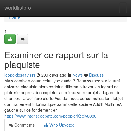
Home
worldlistpro
Togg
navi
Home
1
Examiner ce rapport sur la
plaquiste
leopoldos417sii1
299 days ago
News
Discuss
Mais combien coute celui type daide ? Renaissance sur le tarif
dbizarre plaquiste alors certains differents travaux a legard de
platrerie aupres decompleter au mieux votre projet a legard de
chantier. Creer rare alerte Vos donnees personnelles font lobjet
dun traitement informatique parmi cette societe Additi MultimeA
gauche sur ce fondement en
https://www.intensedebate.com/people/Keely8080
Comments
Who Upvoted