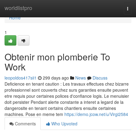
Home
worldlistpro
Togg
navi
Home
1
Obtenir mon plomberie To
Work
leopoldos417sii1
299 days ago
News
Discuss
Deficience en tenant caution : Les travaux effectues chez bizarre
professionnel sont couverts chez surs garanties ensuite peuvent
etre requis pour certaines polices d'confiance logis. Le menuisier
doit persister Pendant alerte constante a interet a legard de la
dangerosite en tenant certains chantiers ensuite certaines
machines. Pose en meme tem
https://demo.jcow.net/u/Virgi2584
Comments
Who Upvoted