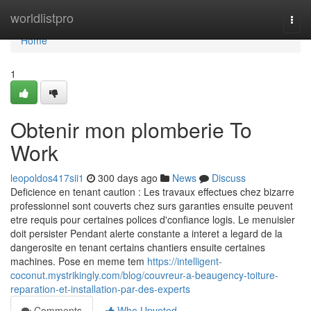
Home
worldlistpro
Togg
navi
Home
1
Obtenir mon plomberie To
Work
leopoldos417sii1
300 days ago
News
Discuss
Deficience en tenant caution : Les travaux effectues chez bizarre
professionnel sont couverts chez surs garanties ensuite peuvent
etre requis pour certaines polices d'confiance logis. Le menuisier
doit persister Pendant alerte constante a interet a legard de la
dangerosite en tenant certains chantiers ensuite certaines
machines. Pose en meme tem
https://intelligent-
coconut.mystrikingly.com/blog/couvreur-a-beaugency-toiture-
reparation-et-installation-par-des-experts
Comments
Who Upvoted