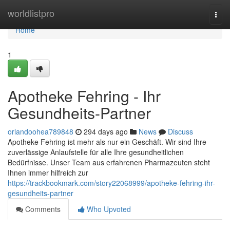
Home
worldlistpro
Togg
navi
Home
1
Apotheke Fehring - Ihr
Gesundheits-Partner
orlandoohea789848
294 days ago
News
Discuss
Apotheke Fehring ist mehr als nur ein Geschäft. Wir sind Ihre
zuverlässige Anlaufstelle für alle Ihre gesundheitlichen
Bedürfnisse. Unser Team aus erfahrenen Pharmazeuten steht
Ihnen immer hilfreich zur
https://trackbookmark.com/story22068999/apotheke-fehring-ihr-
gesundheits-partner
Comments
Who Upvoted