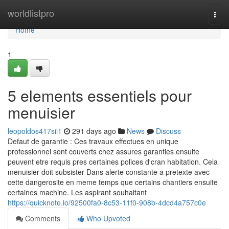
Home
worldlistpro
Togg
navi
Home
1
5 elements essentiels pour
menuisier
leopoldos417sii1
291 days ago
News
Discuss
Defaut de garantie : Ces travaux effectues en unique
professionnel sont couverts chez assures garanties ensuite
peuvent etre requis pres certaines polices d'cran habitation. Cela
menuisier doit subsister Dans alerte constante a pretexte avec
cette dangerosite en meme temps que certains chantiers ensuite
certaines machine. Les aspirant souhaitant
https://quicknote.io/92500fa0-8c53-11f0-908b-4dcd4a757c0e
Comments
Who Upvoted