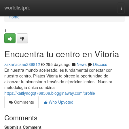
Home
worldlistpro
Togg
navi
Home
1
Encuentra tu centro en Vitoria
zakariaczae289812
295 days ago
News
Discuss
En nuestra mundo acelerado, es fundamental conectar con
nuestro centro. Pilates Vitoria te ofrece la oportunidad de
alcanzar tu bienestar a través de ejercicios lentos . Nuestra
metodología única combina
https://kaitlynqgqt768506.blogginaway.com/profile
Comments
Who Upvoted
Comments
Submit a Comment