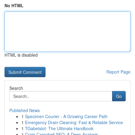
No HTML
HTML is disabled
Report Page
Search
Go
Published News
1
Specimen Courier - A Growing Career Path
1
Emergency Drain Cleaning: Fast & Reliable Service
1
TGabetslot: The Ultimate Handbook
1
Craig Campbell SEO: A Deep Analysis