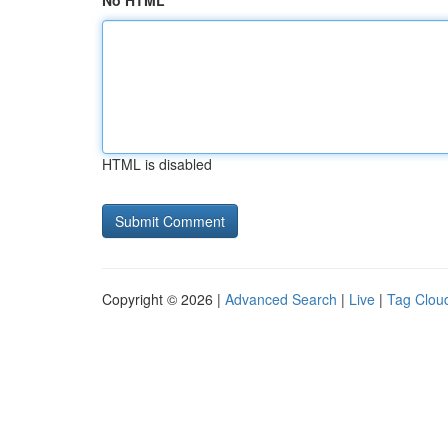
No HTML
HTML is disabled
Copyright © 2026 |
Advanced Search
|
Live
|
Tag Clou