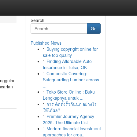
Search
Go
Published News
1
Buying copyright online for
sale top quality
1
Finding Affordable Auto
Insurance in Tulsa, OK
1
Composite Covering:
Safeguarding Lumber across
unggulan
...
ncarian
1
Toko Store Online : Buku
Lengkapnya untuk ...
1
การ ติดตั้งรั้วกันนก อย่างไร
ให้ได้ผล?
1
Premier Journey Agency
2025: The Ultimate List
1
Modern financial investment
approaches for crea...