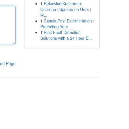
1
Rękawice Kuchenne:
Ochrona i Sposób na Urok |
M...
1
Casula Pest Extermination :
Protecting Your ...
1
Fast Fault Detection
Solutions with a 24 Hour E...
ort Page