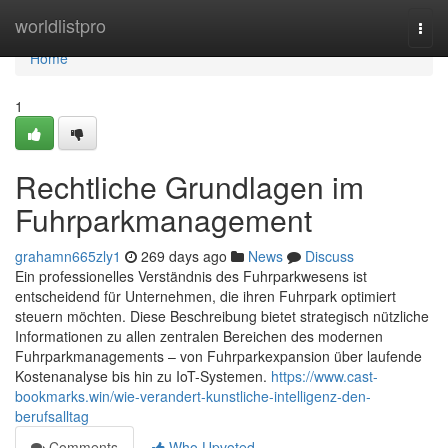
Home
worldlistpro
Togg
navi
Home
1
Rechtliche Grundlagen im
Fuhrparkmanagement
grahamn665zly1
269 days ago
News
Discuss
Ein professionelles Verständnis des Fuhrparkwesens ist
entscheidend für Unternehmen, die ihren Fuhrpark optimiert
steuern möchten. Diese Beschreibung bietet strategisch nützliche
Informationen zu allen zentralen Bereichen des modernen
Fuhrparkmanagements – von Fuhrparkexpansion über laufende
Kostenanalyse bis hin zu IoT-Systemen.
https://www.cast-
bookmarks.win/wie-verandert-kunstliche-intelligenz-den-
berufsalltag
Comments
Who Upvoted