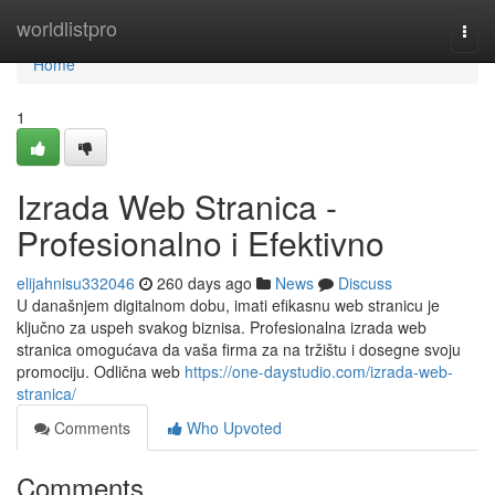
Home
worldlistpro
Togg
navi
Home
1
Izrada Web Stranica -
Profesionalno i Efektivno
elijahnisu332046
260 days ago
News
Discuss
U današnjem digitalnom dobu, imati efikasnu web stranicu je
ključno za uspeh svakog biznisa. Profesionalna izrada web
stranica omogućava da vaša firma za na tržištu i dosegne svoju
promociju. Odlična web
https://one-daystudio.com/izrada-web-
stranica/
Comments
Who Upvoted
Comments