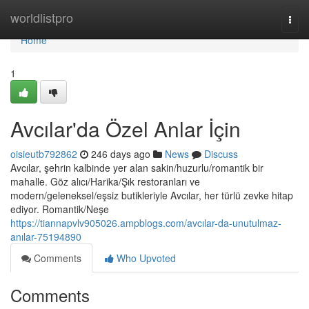
Home
worldlistpro
Togg
navi
Home
1
Avcılar'da Özel Anlar İçin
oisieutb792862
246 days ago
News
Discuss
Avcılar, şehrin kalbinde yer alan sakin/huzurlu/romantik bir
mahalle. Göz alıcı/Harika/Şık restoranları ve
modern/geleneksel/eşsiz butikleriyle Avcılar, her türlü zevke hitap
ediyor. Romantik/Neşe
https://tiannapvlv905026.ampblogs.com/avcılar-da-unutulmaz-
anılar-75194890
Comments
Who Upvoted
Comments