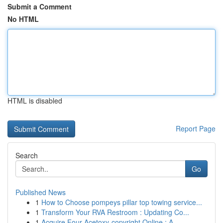
Submit a Comment
No HTML
HTML is disabled
Report Page
Search
Go
Published News
1
How to Choose pompeys pillar top towing service...
1
Transform Your RVA Restroom : Updating Co...
1
Acquire Four-Acetoxy-copyright Online : A ...