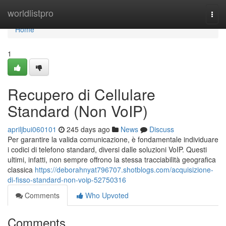
Home
worldlistpro
Togg
navi
Home
1
Recupero di Cellulare
Standard (Non VoIP)
apriljbui060101
245 days ago
News
Discuss
Per garantire la valida comunicazione, è fondamentale individuare
i codici di telefono standard, diversi dalle soluzioni VoIP. Questi
ultimi, infatti, non sempre offrono la stessa tracciabilità geografica
classica
https://deborahnyat796707.shotblogs.com/acquisizione-
di-fisso-standard-non-voip-52750316
Comments
Who Upvoted
Comments