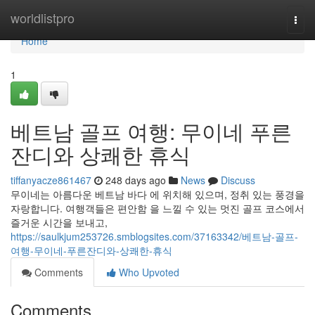
Home
worldlistpro
Togg
navi
Home
1
베트남 골프 여행: 무이네 푸른
잔디와 상쾌한 휴식
tiffanyacze861467
248 days ago
News
Discuss
무이네는 아름다운 베트남 바다 에 위치해 있으며, 정취 있는 풍경을
자랑합니다. 여행객들은 편안함 을 느낄 수 있는 멋진 골프 코스에서
즐거운 시간을 보내고,
https://saulkjum253726.smblogsites.com/37163342/베트남-골프-
여행-무이네-푸른잔디와-상쾌한-휴식
Comments
Who Upvoted
Comments