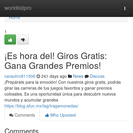
Home
worldlistpro
Togg
navi
Home
1
¡Es hora del! Giros Gratis:
Gana Grandes Premios!
carauhrc811506
241 days ago
News
Discuss
¡Prepárate para la emoción! Con nuestros giros gratis, podrás
girar las carreras de tus juegos favoritos y ganar premios
colosales. Es una oportunidad única para descubrir nuevos
mundos y acumular grandes
https://blog.afun.mx/tag/tragamonedas/
Comments
Who Upvoted
Comments