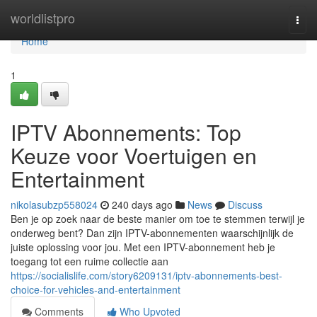
Home
worldlistpro
Togg
navi
Home
1
IPTV Abonnements: Top
Keuze voor Voertuigen en
Entertainment
nikolasubzp558024
240 days ago
News
Discuss
Ben je op zoek naar de beste manier om toe te stemmen terwijl je
onderweg bent? Dan zijn IPTV-abonnementen waarschijnlijk de
juiste oplossing voor jou. Met een IPTV-abonnement heb je
toegang tot een ruime collectie aan
https://socialislife.com/story6209131/iptv-abonnements-best-
choice-for-vehicles-and-entertainment
Comments
Who Upvoted